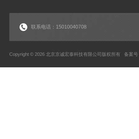
IGBT模块
IPM智能功率模块
PIM集成功率模块
联系电话：15010040708
可控硅
达林顿（GTR）模块
Copyright © 2026 北京京诚宏泰科技有限公司版权所有
备案号：
晶闸管
快速熔断器
电容
MOS管模块/场效应管模块
变频器配件
整流桥
二极管
伺服电机/风机
AB罗克韦尔变频配件