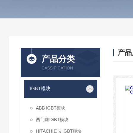
产品
产品分类
CASSIFICATION
IGBT模块
ABB IGBT模块
西门康IGBT模块
HITACHI日立IGBT模块