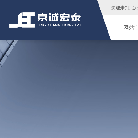
欢迎来到
北
网站