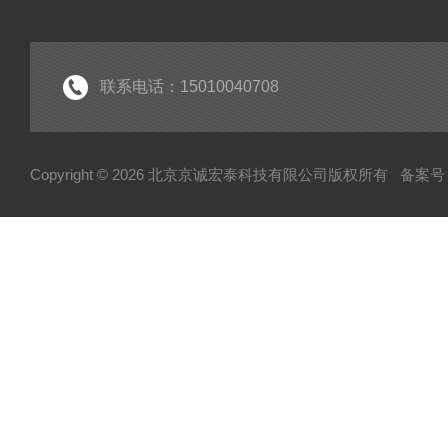
IGBT模块
IPM智能功率模块
PIM集成功率模块
联系电话：15010040708
可控硅
达林顿（GTR）模块
Copyright © 2026 北京京诚宏泰科技有限公司版权所有
备案号：
晶闸管
快速熔断器
电容
MOS管模块/场效应管模块
变频器配件
整流桥
二极管
伺服电机/风机
AB罗克韦尔变频配件