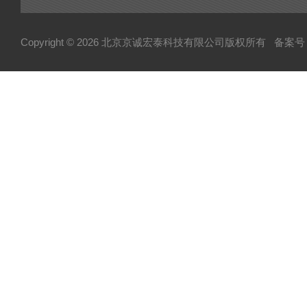
可控硅
达林顿（GTR）模块
Copyright © 2026 北京京诚宏泰科技有限公司版权所有
备案号：
晶闸管
快速熔断器
电容
MOS管模块/场效应管模块
变频器配件
整流桥
二极管
伺服电机/风机
AB罗克韦尔变频配件