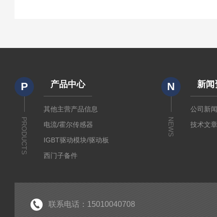
产品中心
新闻
P
N
其他主营产品信息
公司新
PRODUCTS
NEWS
电流/霍尔传感器
技术文
IGBT驱动模块/驱动板
西门子备件
IGBT模块
IPM智能功率模块
PIM集成功率模块
联系电话：15010040708