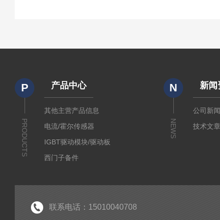
产品中心
新闻
P
N
其他主营产品信息
公司新
PRODUCTS
NEWS
电流/霍尔传感器
技术文
IGBT驱动模块/驱动板
西门子备件
IGBT模块
IPM智能功率模块
PIM集成功率模块
联系电话：15010040708