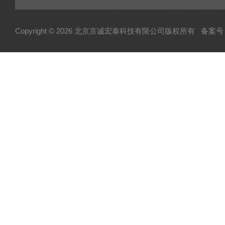
可控硅
达林顿（GTR）模块
Copyright © 2026 北京京诚宏泰科技有限公司版权所有
备案号：
晶闸管
快速熔断器
电容
MOS管模块/场效应管模块
变频器配件
整流桥
二极管
伺服电机/风机
AB罗克韦尔变频配件