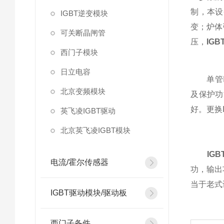
制，本设
IGBT逆变模块
变；炉体
可关断晶闸管
压，
IG
西门子模块
日立电容
单管IG
北京变频模块
及保护功
好。更换
英飞凌IGBT驱动
北京英飞凌IGBT模块
IG
电流/霍尔传感器
功，输出
当于老式
IGBT驱动模块/驱动板
西门子备件