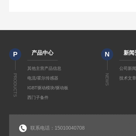
产品中心
新闻
P
N
其他主营产品信息
公司新
PRODUCTS
NEWS
电流/霍尔传感器
技术文
IGBT驱动模块/驱动板
西门子备件
IGBT模块
IPM智能功率模块
PIM集成功率模块
联系电话：15010040708