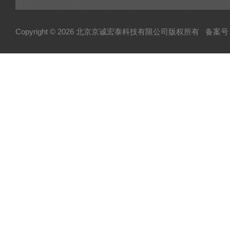
可控硅
达林顿（GTR）模块
Copyright © 2026 北京京诚宏泰科技有限公司版权所有
备案号：
晶闸管
快速熔断器
电容
MOS管模块/场效应管模块
变频器配件
整流桥
二极管
伺服电机/风机
AB罗克韦尔变频配件