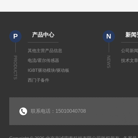
产品中心
新闻
P
N
其他主营产品信息
公司新
PRODUCTS
NEWS
电流/霍尔传感器
技术文
IGBT驱动模块/驱动板
西门子备件
IGBT模块
IPM智能功率模块
PIM集成功率模块
联系电话：15010040708
可控硅
达林顿（GTR）模块