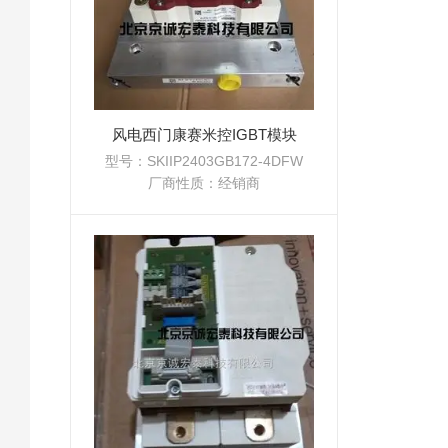
风电西门康赛米控IGBT模块
型号：SKIIP2403GB172-4DFW
厂商性质：经销商