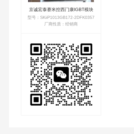
京诚宏泰赛米控西门康IGBT模块
型号：SKiiP1013GB172-2DFK0357
厂商性质：经销商