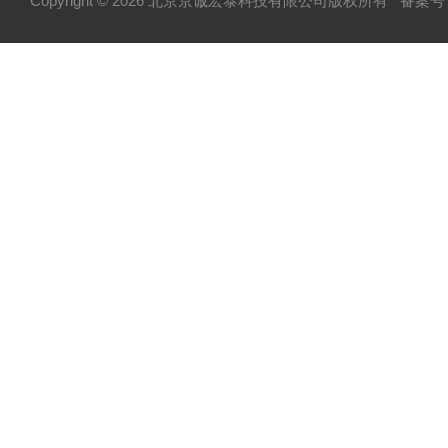
Copyright © 2026 北京京诚宏泰科技有限公司版权所有
备案号：
晶闸管
快速熔断器
电容
MOS管模块/场效应管模块
变频器配件
整流桥
二极管
伺服电机/风机
AB罗克韦尔变频配件