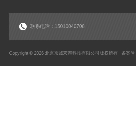
IGBT模块
IPM智能功率模块
PIM集成功率模块
联系电话：15010040708
可控硅
达林顿（GTR）模块
Copyright © 2026 北京京诚宏泰科技有限公司版权所有
备案号：
晶闸管
快速熔断器
电容
MOS管模块/场效应管模块
变频器配件
整流桥
二极管
伺服电机/风机
AB罗克韦尔变频配件