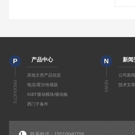
产品中心
新闻
P
N
其他主营产品信息
公司新
PRODUCTS
NEWS
电流/霍尔传感器
技术文
IGBT驱动模块/驱动板
西门子备件
IGBT模块
IPM智能功率模块
PIM集成功率模块
联系电话：15010040708