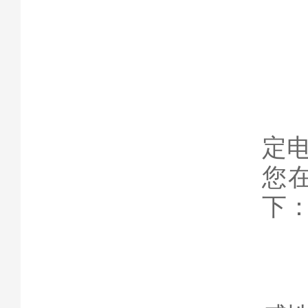
1
考
定
您
下
阻