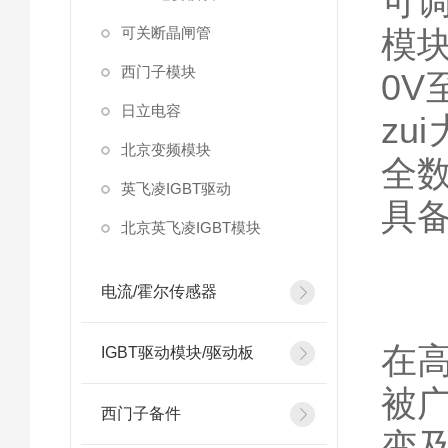
可
可关断晶闸管
模
西门子模块
0
日立电容
z
北京变频模块
全
英飞凌IGBT驱动
具
北京英飞凌IGBT模块
电流/霍尔传感器
德
在
IGBT驱动模块/驱动板
被
西门子备件
变