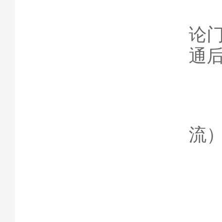
3
论
通
4
流