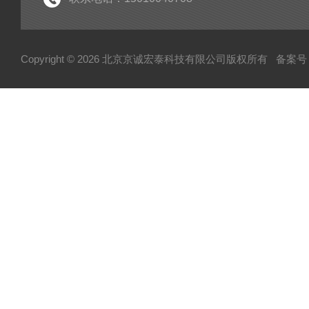
可控硅
达林顿（GTR）模块
Copyright © 2026 北京京诚宏泰科技有限公司版权所有
备案号：
晶闸管
快速熔断器
电容
MOS管模块/场效应管模块
变频器配件
整流桥
二极管
伺服电机/风机
AB罗克韦尔变频配件