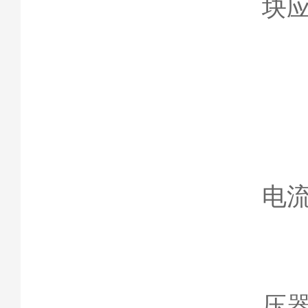
块
3
（1
电流
（
压