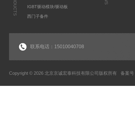
PRODUCTS
IGBT驱动模块/驱动板
西门子备件
IGBT模块
IPM智能功率模块
PIM集成功率模块
联系电话：15010040708
可控硅
达林顿（GTR）模块
Copyright © 2026 北京京诚宏泰科技有限公司版权所有
备案号：
晶闸管
快速熔断器
电容
MOS管模块/场效应管模块
变频器配件
整流桥
二极管