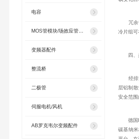
电容
冗余设计
MOS管模块/场效应管模块
冷片组可
变频器配件
四、典
整流桥
经排查
二极管
层铝制散
安全范围
伺服电机/风机
德国EU
AB罗克韦尔变频配件
碳基纳米
平台，在