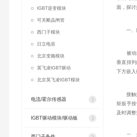
面，探讨
IGBT逆变模块
可关断晶闸管
一、散
西门子模块
日立电容
被动式
北京变频模块
垂直排列
英飞凌IGBT驱动
下方嵌入
北京英飞凌IGBT模块
接触热
电流/霍尔传感器
矩扳手按
及时调整
IGBT驱动模块/驱动板
二、导
西门子备件