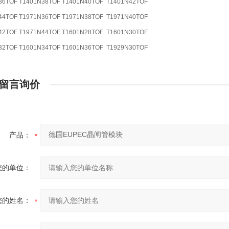
36TOF
T1401N38TOF
T1401N40TOF
T1401N42TOF
44TOF
T1971N36TOF
T1971N38TOF
T1971N40TOF
42TOF
T1971N44TOF
T1601N28TOF
T1601N30TOF
32TOF
T1601N34TOF
T1601N36TOF
T1929N30TOF
留言询价
产品：
您的单位：
您的姓名：