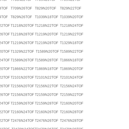
4TOF
T709N26TOF
T829N20TOF
T829N22TOF
4TOF
T829N26TOF
T1039N18TOF
T1039N20TOF
22TOF
T1218N20TOF
T1218N22TOF
T1218N24TOF
26TOF
T1218N28TOF
T1219N20TOF
T1219N22TOF
24TOF
T1219N26TOF
T1219N28TOF
T1329N18TOF
20TOF
T1329N22TOF
T1589N20TOF
T1589N22TOF
24TOF
T1589N26TOF
T1589N28TOF
T1866N18TOF
20TOF
T1866N22TOF
T1869N18TOF
T1869N20TOF
22TOF
T2101N20TOF
T2101N22TOF
T2101N24TOF
26TOF
T2156N20TOF
T2156N22TOF
T2156N24TOF
26TOF
T2156N28TOF
T2159N20TOF
T2159N22TOF
24TOF
T2159N26TOF
T2159N28TOF
T2160N20TOF
22TOF
T2160N24TOF
T2160N26TOF
T2160N28TOF
22TOF
T2476N24TOF
T2476N26TOF
T2476N28TOF