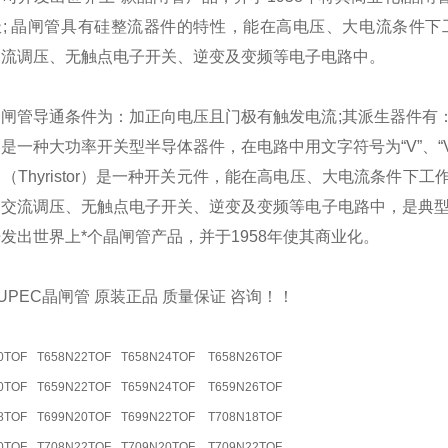
极; 晶闸管具有硅整流器件的特性，能在高电压、大电流条件
交流调压、无触点电子开关、逆变及变频等电子电路中。
晶闸管导通条件为：加正向电压且门极有触发电流;其派生器件有
是一种大功率开关型半导体器件，在电路中用文字符号为“V”、“V
（Thyristor）是一种开关元件，能在高电压、大电流条件
交流调压、无触点电子开关、逆变及变频等电子电路中，是典型
发出世界上*个晶闸管产品，并于1958年使其商业化。
UPEC晶闸管 原装正品 质量保证 咨询！！
0TOF
T658N22TOF
T658N24TOF
T658N26TOF
0TOF
T659N22TOF
T659N24TOF
T659N26TOF
8TOF
T699N20TOF
T699N22TOF
T708N18TOF
0TOF
T708N22TOF
T709N20TOF
T709N22TOF