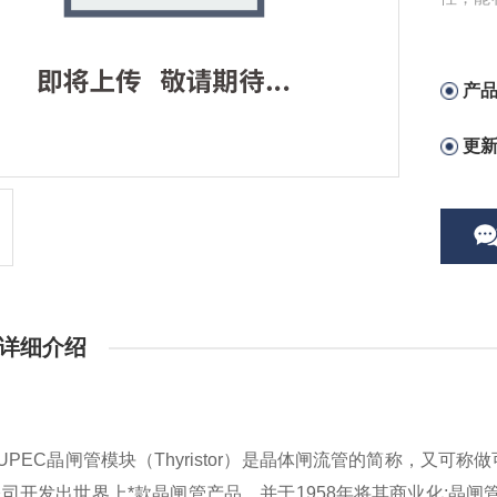
广泛应
电子电
产
更
详细介绍
UPEC晶闸管模块（Thyristor）是晶体闸流管的简称，又可
司开发出世界上*款晶闸管产品，并于1958年将其商业化;晶闸