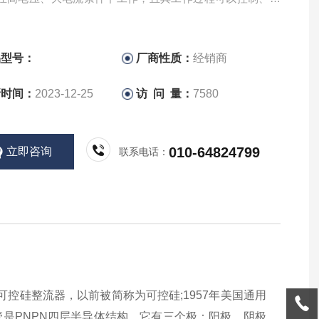
用于可控整流、交流调压、无触点电子开关、逆变及变频等
路中。
品型号：
厂商性质：
经销商
新时间：
2023-12-25
访 问 量：
7580
010-64824799
立即咨询
联系电话：
称做可控硅整流器，以前被简称为可控硅;1957年美国通用
管是PNPN四层半导体结构，它有三个极：阳极，阴极