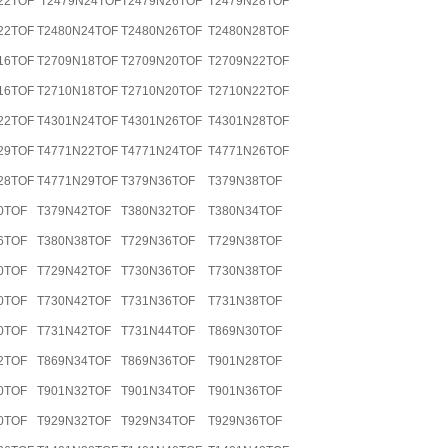
22TOF
T2479N24TOF
T2479N26TOF
T2479N28TOF
22TOF
T2480N24TOF
T2480N26TOF
T2480N28TOF
16TOF
T2709N18TOF
T2709N20TOF
T2709N22TOF
16TOF
T2710N18TOF
T2710N20TOF
T2710N22TOF
22TOF
T4301N24TOF
T4301N26TOF
T4301N28TOF
29TOF
T4771N22TOF
T4771N24TOF
T4771N26TOF
28TOF
T4771N29TOF
T379N36TOF
T379N38TOF
0TOF
T379N42TOF
T380N32TOF
T380N34TOF
6TOF
T380N38TOF
T729N36TOF
T729N38TOF
0TOF
T729N42TOF
T730N36TOF
T730N38TOF
0TOF
T730N42TOF
T731N36TOF
T731N38TOF
0TOF
T731N42TOF
T731N44TOF
T869N30TOF
2TOF
T869N34TOF
T869N36TOF
T901N28TOF
0TOF
T901N32TOF
T901N34TOF
T901N36TOF
0TOF
T929N32TOF
T929N34TOF
T929N36TOF