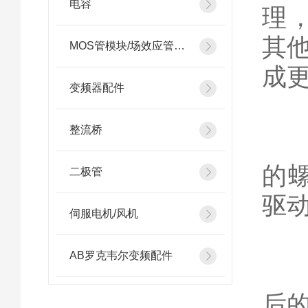
电容
理
其
MOS管模块/场效应管模块
成
变频器配件
整流桥
4
的
二极管
驱
伺服电机/风机
AB罗克韦尔变频配件
5
后