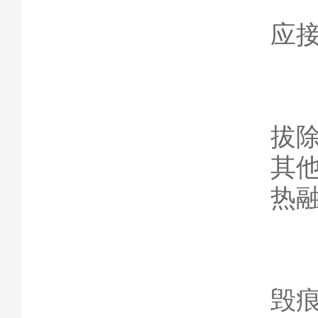
1
应
2
拔
其
热
3
毁