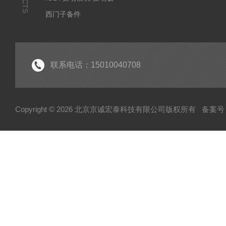
西门子备件
IGBT模块
IPM智能功率模块
PIM集成功率模块
联系电话：15010040708
可控硅
达林顿（GTR）模块
Copyright © 2026 北京京诚宏泰科技有限公司版权所有
备案号：
晶闸管
快速熔断器
电容
MOS管模块/场效应管模块
变频器配件
整流桥
二极管
伺服电机/风机