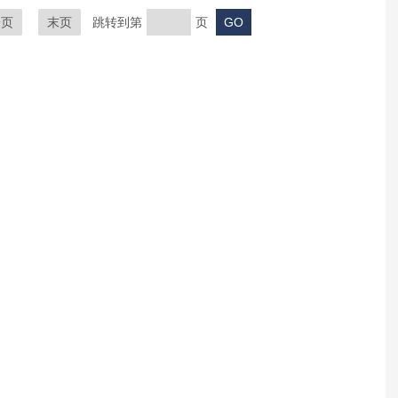
一页
末页
跳转到第
页