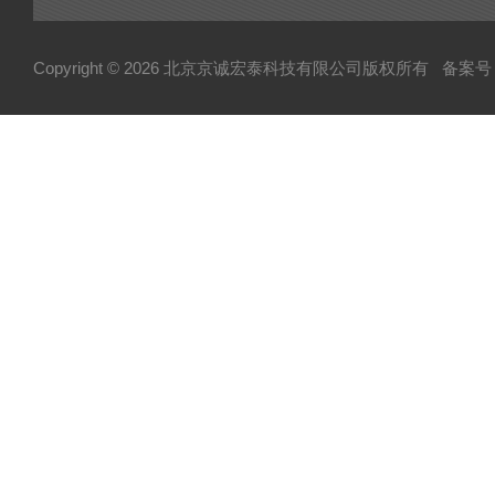
可控硅
达林顿（GTR）模块
Copyright © 2026 北京京诚宏泰科技有限公司版权所有
备案号：
晶闸管
快速熔断器
电容
MOS管模块/场效应管模块
变频器配件
整流桥
二极管
伺服电机/风机
AB罗克韦尔变频配件