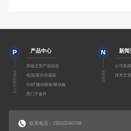
产品中心
新闻
P
N
其他主营产品信息
公司新
PRODUCTS
NEWS
电流/霍尔传感器
技术文
IGBT驱动模块/驱动板
西门子备件
IGBT模块
IPM智能功率模块
PIM集成功率模块
联系电话：15010040708