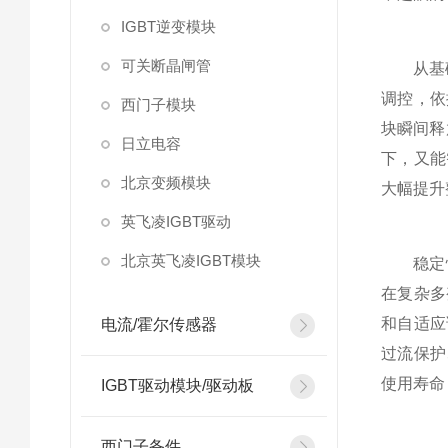
IGBT逆变模块
可关断晶闸管
从基础
调控，依
西门子模块
块瞬间释
日立电容
下，又能
北京变频模块
大幅提升
英飞凌IGBT驱动
北京英飞凌IGBT模块
稳定性是
在复杂多
和自适应
电流/霍尔传感器
过流保护
使用寿命
IGBT驱动模块/驱动板
西门子备件