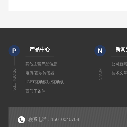
产品中心
新闻
P
N
其他主营产品信息
公司新
PRODUCTS
NEWS
电流/霍尔传感器
技术文
IGBT驱动模块/驱动板
西门子备件
IGBT模块
IPM智能功率模块
PIM集成功率模块
联系电话：15010040708