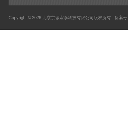
可控硅
达林顿（GTR）模块
Copyright © 2026 北京京诚宏泰科技有限公司版权所有
备案号：
晶闸管
快速熔断器
电容
MOS管模块/场效应管模块
变频器配件
整流桥
二极管
伺服电机/风机
AB罗克韦尔变频配件