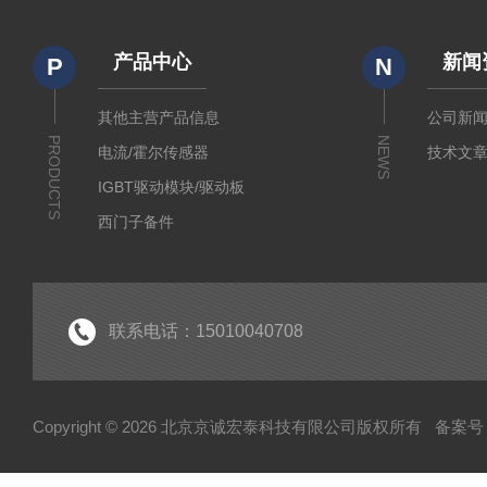
产品中心
新闻
P
N
其他主营产品信息
公司新
PRODUCTS
NEWS
电流/霍尔传感器
技术文
IGBT驱动模块/驱动板
西门子备件
IGBT模块
IPM智能功率模块
PIM集成功率模块
联系电话：15010040708
可控硅
达林顿（GTR）模块
Copyright © 2026 北京京诚宏泰科技有限公司版权所有
备案号：
晶闸管
快速熔断器