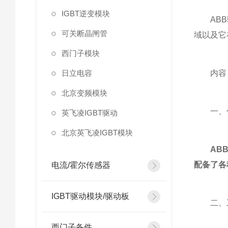
IGBT逆变模块
ABB驱
可关断晶闸管
域以及它
西门子模块
日立电容
内容
北京变频模块
一、什
英飞凌IGBT驱动
北京英飞凌IGBT模块
AB
配备了各
电流/霍尔传感器
IGBT驱动模块/驱动板
二、工
西门子备件