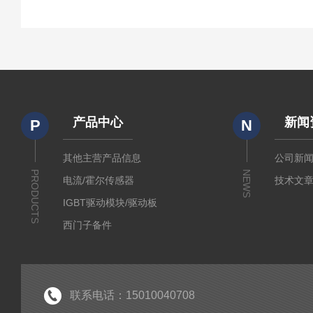
产品中心
新闻
P
N
其他主营产品信息
公司新
PRODUCTS
NEWS
电流/霍尔传感器
技术文
IGBT驱动模块/驱动板
西门子备件
IGBT模块
IPM智能功率模块
PIM集成功率模块
联系电话：15010040708