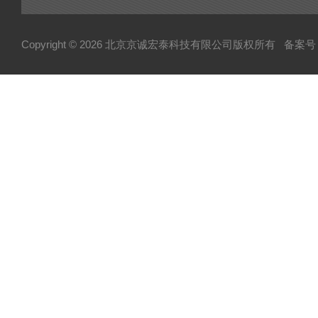
可控硅
达林顿（GTR）模块
Copyright © 2026 北京京诚宏泰科技有限公司版权所有
备案号：
晶闸管
快速熔断器
电容
MOS管模块/场效应管模块
变频器配件
整流桥
二极管
伺服电机/风机
AB罗克韦尔变频配件