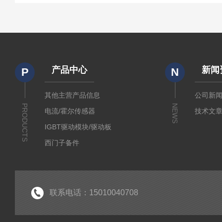
产品中心
新闻
P
N
其他主营产品信息
公司新
PRODUCTS
NEWS
电流/霍尔传感器
技术文
IGBT驱动模块/驱动板
西门子备件
IGBT模块
IPM智能功率模块
PIM集成功率模块
联系电话：15010040708
可控硅