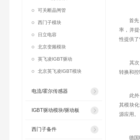
可关断晶闸管
首先
西门子模块
率，并提
日立电容
性提供了
北京变频模块
英飞凌IGBT驱动
其次，
北京英飞凌IGBT模块
转换和控
电流/霍尔传感器
此外，
其模块化
IGBT驱动模块/驱动板
源应用。
西门子备件
德国EU