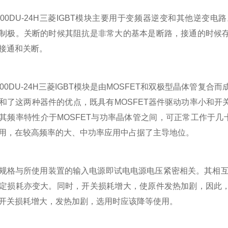
0DU-24H三菱IGBT模块主要用于变频器逆变和其他逆变
制极。关断的时候其阻抗是非常大的基本是断路，接通的时候
接通和关断。
0DU-24H三菱IGBT模块是由MOSFET和双极型晶体管复合
和了这两种器件的优点，既具有MOSFET器件驱动功率小和
其频率特性介于MOSFET与功率晶体管之间，可正常工作于几
用，在较高频率的大、中功率应用中占据了主导地位。
与所使用装置的输入电源即试电电源电压紧密相关。其相互关
定损耗亦变大。同时，开关损耗增大，使原件发热加剧，因此
开关损耗增大，发热加剧，选用时应该降等使用。