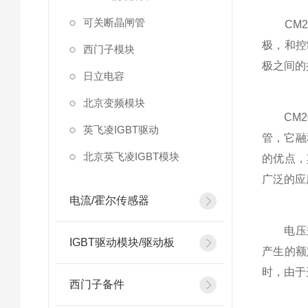
可关断晶闸管
CM20
极，和控
西门子模块
极之间的
日立电容
北京变频模块
CM20
英飞凌IGBT驱动
管，它融
北京英飞凌IGBT模块
的优点，
广泛的应
电流/霍尔传感器
电压规格
IGBT驱动模块/驱动板
产生的额
时，由于
西门子备件