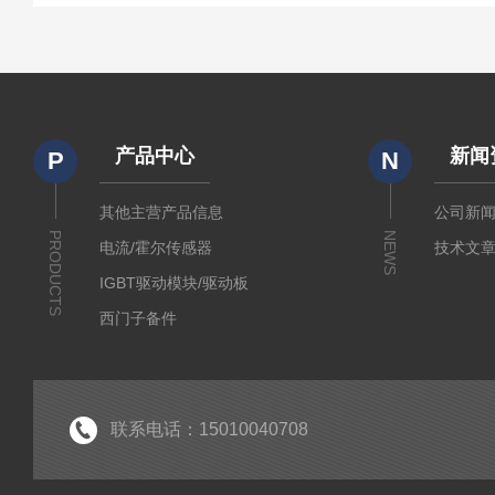
产品中心
新闻
P
N
其他主营产品信息
公司新
PRODUCTS
NEWS
电流/霍尔传感器
技术文
IGBT驱动模块/驱动板
西门子备件
IGBT模块
IPM智能功率模块
PIM集成功率模块
联系电话：15010040708
可控硅