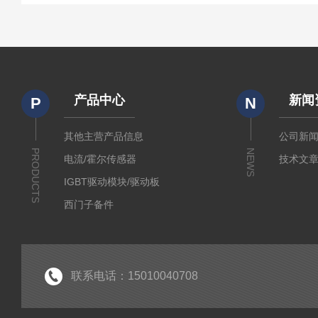
产品中心
新闻
P
N
其他主营产品信息
公司新
PRODUCTS
NEWS
电流/霍尔传感器
技术文
IGBT驱动模块/驱动板
西门子备件
IGBT模块
IPM智能功率模块
PIM集成功率模块
联系电话：15010040708
可控硅