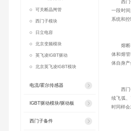
西门子
可关断晶闸管
一段时间
系统和控
西门子模块
日立电容
北京变频模块
熔断器
体和熔管
英飞凌IGBT驱动
体自身产
北京英飞凌IGBT模块
电流/霍尔传感器
西门子
续飞弧、
IGBT驱动模块/驱动板
时同样会
西门子备件