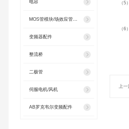
电容
（5）对
MOS管模块/场效应管模块
（6）额
变频器配件
整流桥
二极管
上一
伺服电机/风机
AB罗克韦尔变频配件