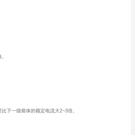
格。
下一级熔体的额定电流大2~3倍。