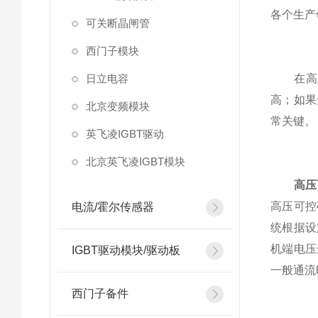
各个生产
可关断晶闸管
西门子模块
日立电容
在高压
高；如果
北京变频模块
常关键。
英飞凌IGBT驱动
北京英飞凌IGBT模块
高压
高压可控
电流/霍尔传感器
统根据设
机端电压
IGBT驱动模块/驱动板
一般通流时
西门子备件