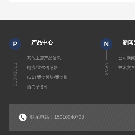
产品中心
新闻
P
N
其他主营产品信息
公司新
PRODUCTS
NEWS
电流/霍尔传感器
技术文
IGBT驱动模块/驱动板
西门子备件
IGBT模块
IPM智能功率模块
PIM集成功率模块
联系电话：15010040708
可控硅