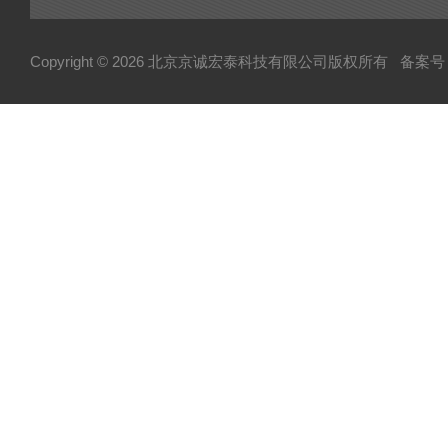
可控硅
达林顿（GTR）模块
Copyright © 2026 北京京诚宏泰科技有限公司版权所有
备案号：
晶闸管
快速熔断器
电容
MOS管模块/场效应管模块
变频器配件
整流桥
二极管
伺服电机/风机
AB罗克韦尔变频配件