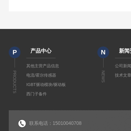
产品中心
新闻
P
N
其他主营产品信息
公司新
PRODUCTS
NEWS
电流/霍尔传感器
技术文
IGBT驱动模块/驱动板
西门子备件
IGBT模块
IPM智能功率模块
PIM集成功率模块
联系电话：15010040708