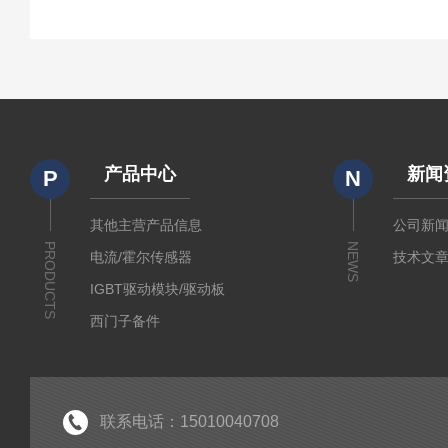
产品中心
新闻
P
N
其他主营产品信息
公司新
PRODUCTS
NEWS
电流/霍尔传感器
技术文
IGBT驱动模块/驱动板
西门子备件
IGBT模块
IPM智能功率模块
PIM集成功率模块
联系电话：15010040708