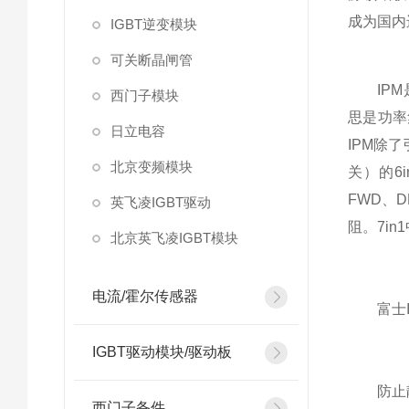
成为国内
IGBT逆变模块
可关断晶闸管
IPM是I
西门子模块
思是功率
日立电容
IPM除
北京变频模块
关）的6
FWD、
英飞凌IGBT驱动
阻。7i
北京英飞凌IGBT模块
电流/霍尔传感器
富士IG
IGBT驱动模块/驱动板
防止静电
西门子备件