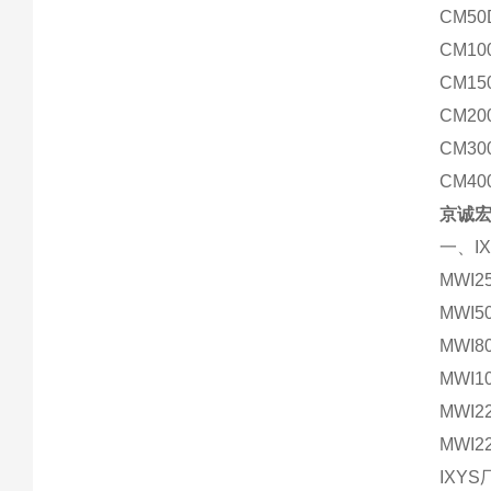
CM50
CM10
CM15
CM20
CM30
CM40
京诚宏
一、I
MWI2
MWI5
MWI8
MWI1
MWI2
MWI2
IXYS