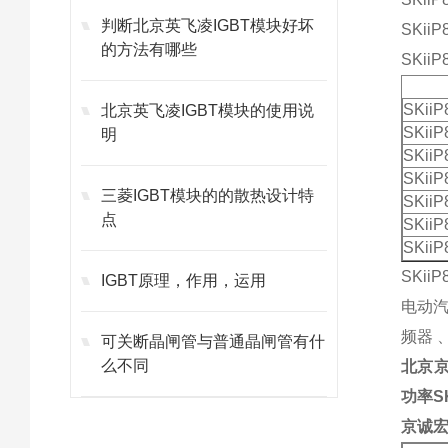
判断北京英飞凌IGBT模块好坏
SKiiP
的方法有哪些
SKiiP
SKiiP
北京英飞凌IGBT模块的使用说
SKii
明
SKii
SKiiP
三菱IGBT模块的的散热设计特
SKii
点
SKii
SKii
SKiiP
IGBT原理，作用，运用
电动汽
频器 
可关断晶闸管与普通晶闸管有什
么不同
北京
功率S
京诚