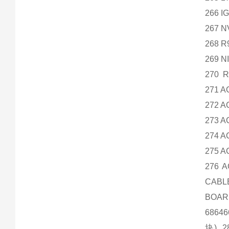
266 
267 
268 R
269 N
270 R
271 A
272 A
273 
274 A
275 A
276 
CABL
BOAR
68646
块) 2