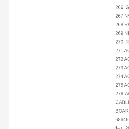
266 
267 
268 R
269 N
270 R
271 A
272 A
273 
274 A
275 A
276 
CABL
BOAR
68646
块) 2