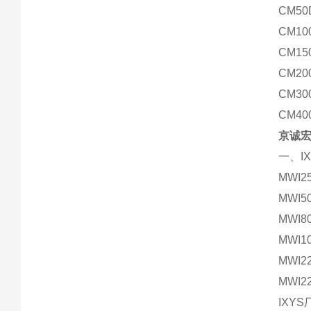
CM50
CM10
CM15
CM20
CM30
CM40
京诚宏
一、I
MWI2
MWI5
MWI8
MWI1
MWI2
MWI2
IXYS