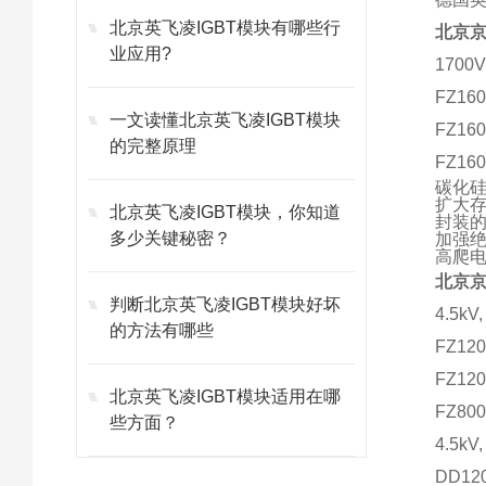
北京英飞凌IGBT模块有哪些行
北京
业应用?
1700
FZ16
一文读懂北京英飞凌IGBT模块
FZ1
的完整原理
FZ16
碳化硅
扩大存
北京英飞凌IGBT模块，你知道
封装的C
多少关键秘密？
加强绝
高爬
北京
判断北京英飞凌IGBT模块好坏
4.5kV,
的方法有哪些
FZ12
FZ12
北京英飞凌IGBT模块适用在哪
FZ80
些方面？
4.5kV,
DD12