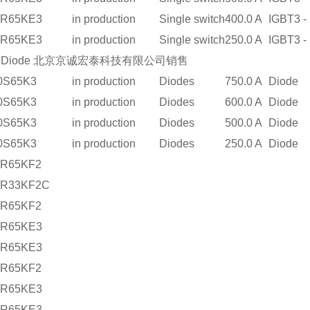
0R65KE3
in production
Single switch
400.0 A
IGBT3 -
0R65KE3
in production
Single switch
250.0 A
IGBT3 -
, Diode
北京京诚宏泰科技有限公司销售
0S65K3
in production
Diodes
750.0 A
Diode
0S65K3
in production
Diodes
600.0 A
Diode
0S65K3
in production
Diodes
500.0 A
Diode
0S65K3
in production
Diodes
250.0 A
Diode
0R65KF2
0R33KF2C
0R65KF2
0R65KE3
0R65KE3
0R65KF2
0R65KE3
0R65KE3