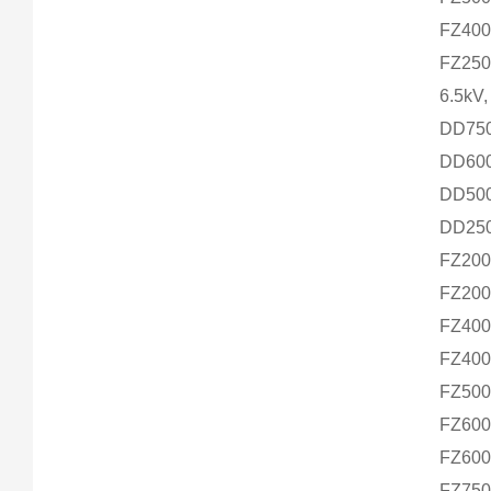
FZ40
FZ25
6.5kV
DD75
DD60
DD50
DD25
FZ20
FZ20
FZ4
0
FZ4
0
FZ5
0
FZ60
FZ6
0
FZ75