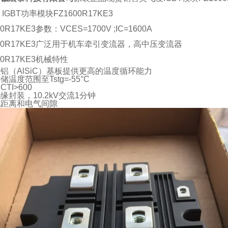
V IGBT功率模块FZ1600R17KE3
00R17KE3参数：VCES=1700V ;IC=1600A
600R17KE3广泛用于机车牵引变流器，高中压变流器
00R17KE3
机械特性
铝（AlSiC）基板提供更高的温度循环能力
储温度范围至Tstg=-55°C
TI>600
缘封装，10.2kV交流1分钟
电距离和电气间隙