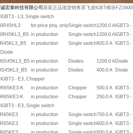
京诚宏泰科技有限公司
原装正品现货销售英飞凌IGBT模块FZ1600R
 IGBT3 - L3, Single switch
00R45HL3
for price proj. only
Single switch
1200.0 A
IGBT3 -
00R45KL3_B5
in production
Single switch
1200.0 A
IGBT3 -
0R45KL3_B5
in production
Single switch
800.0 A
IGBT3 -
 Diode
00S45KL3_B5
in production
Diodes
1200.0 A
Diode
0S45KL3_B5
in production
Diodes
400.0 A
Diode
 IGBT3 - E3, Chopper
0R65KE3-K
in production
Chopper
500.0 A
IGBT3 -
0R65KE3-K
in production
Chopper
250.0 A
IGBT3 -
 IGBT3 - E3, Single switch
0R65KE3
in production
Single switch
750.0 A
IGBT3 -
0R65KE3
in production
Single switch
600.0 A
IGBT3 -
0R65KE3
in production
Single switch
500.0 A
IGBT3 -