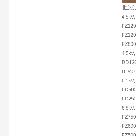
北京
4.5kV,
FZ12
FZ12
FZ80
4.5kV,
DD12
DD40
6.5kV,
FD50
FD25
6.5kV,
FZ75
FZ60
FZ50