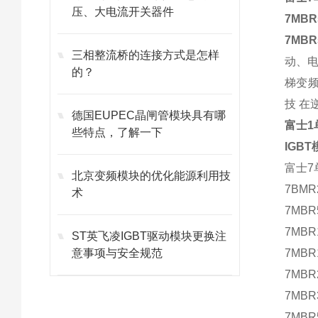
压、大电流开关器件
7MBR
7MBR
三相整流桥的连接方式是怎样
动、电
的？
梯变频
技 在
德国EUPEC晶闸管模块具有哪
富士1
些特点，了解一下
IGBT
富士7
北京变频模块的优化能源利用技
7BMR
术
7MB
7MBR
ST英飞凌IGBT驱动模块更换注
意事项与安全规范
7MB
7MB
7MB
7MBR