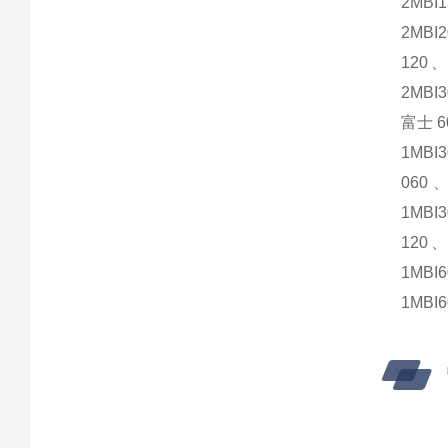
2MBI
2MBI
120、
2MBI
富士 6
1MBI
060、
1MBI
120、
1MBI
1MBI6