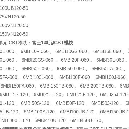
100UB120-50
75VN120-50
100VN120-50
150VN120-50
单元IGBT模块：
富士1单元IGBT模块
10L-060、6MBI10F-060、6MBI10GS-060、6MBI15L-060、
20L-060、6MBI20GS-060、6MBI20F-060、6MBI30L-060
50L-060、6MBI50F-060、6MBI50J-060、6MBI50FA-060
75FA-060、6MBI100L-060、6MBI100F-060、6MBI100J-060
6MBI150FA-060、6MBI150FB-060、6MBI200FB-060、6MBI
6MBI15S-120、6MBI25L-120、6MBI25F-120、6MBI25J-12
50L-120、6MBI50S-120、6MBI50F-120、6MBI50J-120、
75UB-120、6MBI100S-120、6MBI100UB-120、6MBI150UB-
6MBI300U-170、6MBI450U-120、6MBI450U-170。