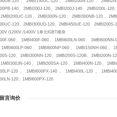
150UB-120、2MBI150UC-120、2MBI200N-120、2MBI20
200PB-140、2MBI200J-120、2MBI200J-140、2MBI200L-12
2MBI200UC-120、2MBI300N-120、2MBI300NB-120、2MB
300UC-120、2MBI300UD-120、2MBI450UE-120、2MBI200S-
00V /1200V /1400V 1单元IGBT模块
300F-060、1MBI400F-060、1MBI600LN-060、1MBI600NN-
1MBI600LP-060、1MBI600NP-060、1MBI150NH-060、1M
300S-120、1MBI300NN-120、1MBI200S-120B、1MBI200N-1
1MBI300JN-140、1MBI300SA-120、1MBI400N-120、1MBI
600LP-120、1MBI600PX-140、1MBI400L-120、1MBI4
00LN-120、1MBI600PX-120
留言询价