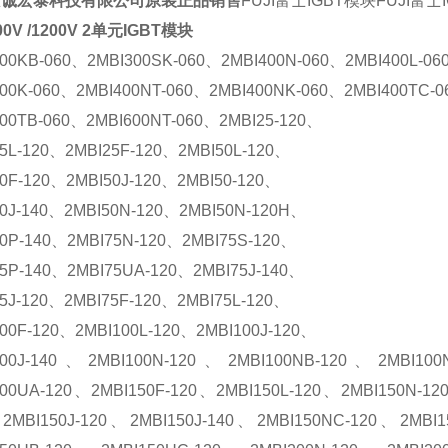
京诚宏泰科技有限公司原装正品销售
FUJI富士IGBT模块
FUJI富士
0V /1200V 2单元IGBT模块
300KB-060、2MBI300SK-060、2MBI400N-060、2MBI400L-06
400K-060、2MBI400NT-060、2MBI400NK-060、2MBI400TC-
400TB-060、2MBI600NT-060、2MBI25-120、
5L-120、2MBI25F-120、2MBI50L-120、
0F-120、2MBI50J-120、2MBI50-120、
50J-140、2MBI50N-120、2MBI50N-120H、
50P-140、2MBI75N-120、2MBI75S-120、
75P-140、2MBI75UA-120、2MBI75J-140、
5J-120、2MBI75F-120、2MBI75L-120、
00F-120、2MBI100L-120、2MBI100J-120、
100J-140、2MBI100N-120、2MBI100NB-120、2MBI10
100UA-120、2MBI150F-120、2MBI150L-120、2MBI150N-12
2MBI150J-120、2MBI150J-140、2MBI150NC-120、2MBI