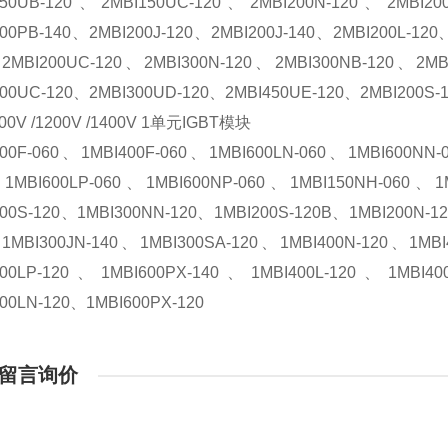
150UB-120、2MBI150UC-120、2MBI200N-120、2MBI20
200PB-140、2MBI200J-120、2MBI200J-140、2MBI200L-12
2MBI200UC-120、2MBI300N-120、2MBI300NB-120、2MB
300UC-120、2MBI300UD-120、2MBI450UE-120、2MBI200S-
00V /1200V /1400V 1单元IGBT模块
300F-060、1MBI400F-060、1MBI600LN-060、1MBI600NN-
1MBI600LP-060、1MBI600NP-060、1MBI150NH-060、1M
300S-120、1MBI300NN-120、1MBI200S-120B、1MBI200N-1
1MBI300JN-140、1MBI300SA-120、1MBI400N-120、1MBI
600LP-120、1MBI600PX-140、1MBI400L-120、1MBI4
00LN-120、1MBI600PX-120
留言询价