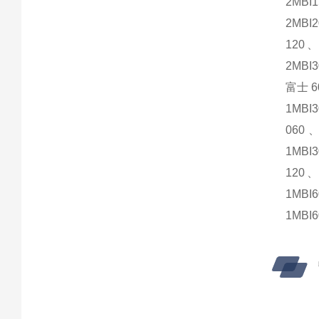
2MBI
2MBI
120、
2MBI
富士 6
1MBI
060、
1MBI
120、
1MBI
1MBI6