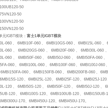
100UB120-50
75VN120-50
100VN120-50
150VN120-50
单元IGBT模块：
富士1单元IGBT模块
10L-060、6MBI10F-060、6MBI10GS-060、6MBI15L-060、
20L-060、6MBI20GS-060、6MBI20F-060、6MBI30L-060
50L-060、6MBI50F-060、6MBI50J-060、6MBI50FA-060
75FA-060、6MBI100L-060、6MBI100F-060、6MBI100J-060
6MBI150FA-060、6MBI150FB-060、6MBI200FB-060、6MBI
6MBI15S-120、6MBI25L-120、6MBI25F-120、6MBI25J-12
50L-120、6MBI50S-120、6MBI50F-120、6MBI50J-120、
75UB-120、6MBI100S-120、6MBI100UB-120、6MBI150UB-
6MBI300U-170、6MBI450U-120、6MBI450U-170。