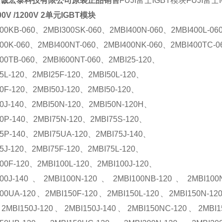
京诚宏泰科技有限公司原装正品销售
FUJI富士IGBT模块
FUJI富士
0V /1200V 2单元IGBT模块
300KB-060、2MBI300SK-060、2MBI400N-060、2MBI400L-06
400K-060、2MBI400NT-060、2MBI400NK-060、2MBI400TC-
400TB-060、2MBI600NT-060、2MBI25-120、
5L-120、2MBI25F-120、2MBI50L-120、
0F-120、2MBI50J-120、2MBI50-120、
50J-140、2MBI50N-120、2MBI50N-120H、
50P-140、2MBI75N-120、2MBI75S-120、
75P-140、2MBI75UA-120、2MBI75J-140、
5J-120、2MBI75F-120、2MBI75L-120、
00F-120、2MBI100L-120、2MBI100J-120、
100J-140、2MBI100N-120、2MBI100NB-120、2MBI10
100UA-120、2MBI150F-120、2MBI150L-120、2MBI150N-12
2MBI150J-120、2MBI150J-140、2MBI150NC-120、2MBI