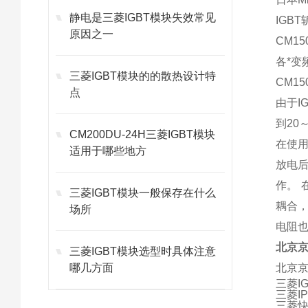
静电是三菱IGBT模块失效常见
IGBT
原因之一
CM15
各*变
三菱IGBT模块的的散热设计特
CM15
点
由于I
到20
CM200DU-24H三菱IGBT模块
在使
适用于哪些地方
放电后
作。 
三菱IGBT模块一般保存在什么
耦合
场所
电阻
北京
三菱IGBT模块选型时具体注意
哪几方面
北京
三菱IG
三菱I
三菱