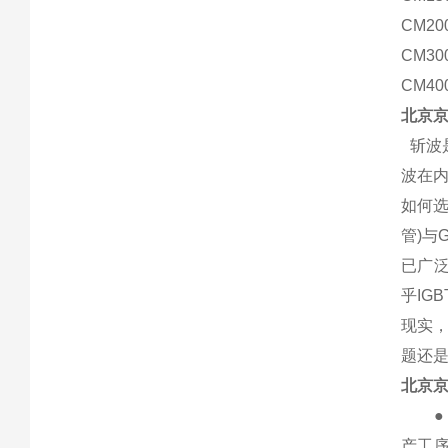
CM20
CM30
CM40
北京
斩波
波在
如何选
管)与
已广
乎IG
现实
题还是
北京
● 应
产工