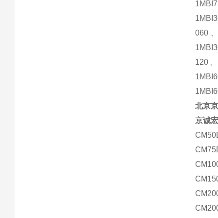
1MBI7
1MBI
060、
1MBI
120、
1MBI
1MBI6
北京
京诚宏
CM50
CM75
CM10
CM15
CM20
CM20