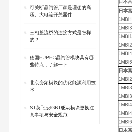
日本
可关断晶闸管厂家是理想的高
日本
压、大电流开关器件
1MBH
1MBI3
三相整流桥的连接方式是怎样
1MBI1
的？
1MBI2
1MBI4
德国EUPEC晶闸管模块具有哪
1MBI6
些特点，了解一下
日本
1MBI2
北京变频模块的优化能源利用技
1MBI3
术
1MBI3
1MBI4
ST英飞凌IGBT驱动模块更换注
1MBI4
意事项与安全规范
1MBI6
日本