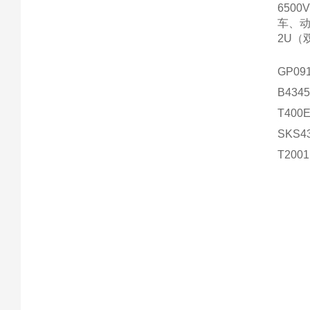
6500
车、动
2U（
GP09
B4345
T400
SKS4
T200