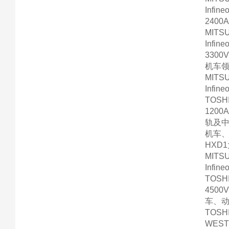
Infin
2400
MITS
Infin
3300
机车
MITS
Infin
TOSH
1200
轨及中
机车、
HXD
MITS
Infin
TOSH
4500
车、动
TOSH
WEST