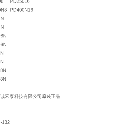
08
PD25016
0N8
PD400N16
8N
8N
08N
08N
8N
8N
08N
08N
京诚宏泰科技有限公司原装正品
-132