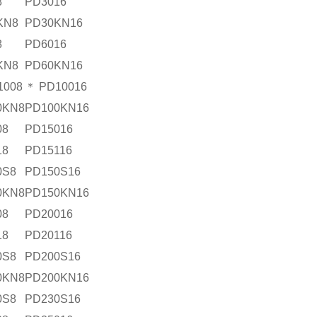
8
PD3016
KN8
PD30KN16
8
PD6016
KN8
PD60KN16
1008
＊ PD10016
0KN8
PD100KN16
08
PD15016
18
PD15116
0S8
PD150S16
0KN8
PD150KN16
08
PD20016
18
PD20116
0S8
PD200S16
0KN8
PD200KN16
0S8
PD230S16