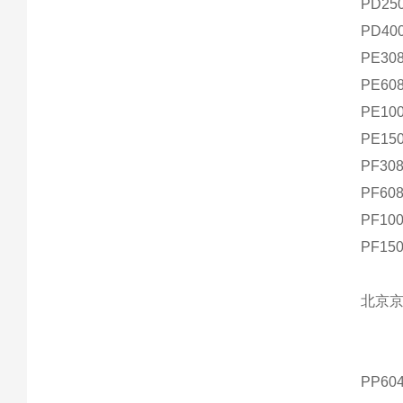
PD25
PD40
PE30
PE60
PE10
PE15
PF30
PF60
PF10
PF15
北京
PP604