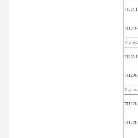
TT92N
TT104
Thyristo
TT60N
TT120
Thyristo
TT122
TT122