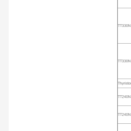
TT330
TT330
Thyristo
TT240
TT240