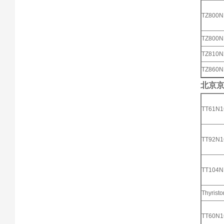
TZ800
TZ800
TZ810
TZ860
北京
TT61N
TT92N
TT104
Thyristo
TT60N