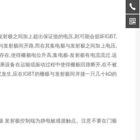
与发射极之间加上超出保证值的电压,则可能会损坏IGBT,
栅极与发射极间开路,而在其集电极与发射极之间加上电压,
在,使得栅极电位升高,集电极-发射极有电流流过.这
如果设备在运输或振动过程中使得栅极回路断开,在不被
发生,应在IGBT的栅极与发射极间并接一只几十kΩ的
极 发射极控制端为静电敏感接触
点。注意不要在门极