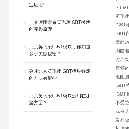
业应用?
SIEM
英飞凌3
一文读懂北京英飞凌IGBT模块
IGB
的完整原理
IGB
因此,
北京英飞凌IGBT模块，你知道
则随着
多少关键秘密？
时若集
察觉的
判断北京英飞凌IGBT模块好坏
电阻,
的方法有哪些
IGB
IGB
北京英飞凌IGBT模块适用在哪
些方面？
不受
或者
发射极
模块