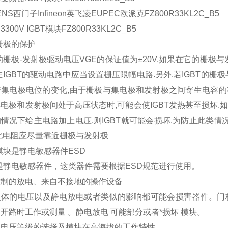
ENS西门子Infineon英飞凌EUPEC
欧派克
FZ800R33KL2C_B5
300V IGBT模块FZ800R33KL2C_B5
T栅极的保护
T的栅极-发射极驱动电压VGE的保证值为±20V,如果在它的栅极
在IGBT的驱动电路中应当设置栅压限幅电路.另外,若IGBT的
集电极电位的变化,由于栅极与集电极和发射极之间寄生电容的存
电极和发射极间处于高压状态时,可能会使IGBT发热甚至损坏.
情况下给主电路加上电压,则IGBT就可能会损坏.为防止此类情况
此电阻应尽量靠近栅极与发射极
T模块是静电敏感器件ESD
T是静电敏感器件，这类器件需要根据ESD规范进行使用。
控制的放电、来自不接地的操作设备
人体的电压以及静电放电或者类似的影响都可能会损害器件。门
开路时工作或测量 。
静电放电 可能部分或者*损坏 模块。
的电压等级的选择及模块在高海拔的工作特性