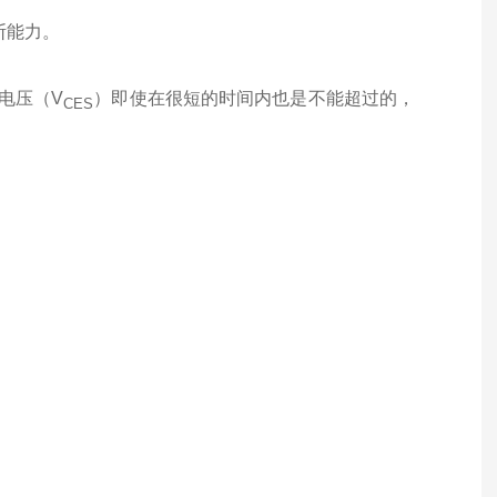
断能力。
极电压（V
）即使在很短的时间内也是不能超过的，
CES