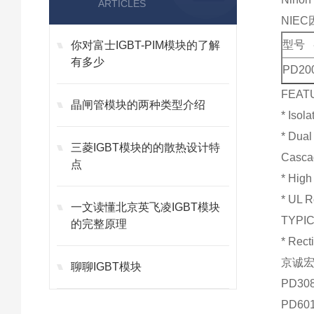
ARTICLES
NIE
型号
你对富士IGBT-PIM模块的了解
有多少
PD20
FEAT
晶闸管模块的两种类型介绍
* Isol
* Dua
三菱IGBT模块的的散热设计特
Casca
点
* High
* UL R
一文读懂北京英飞凌IGBT模块
TYPI
的完整原理
* Rect
京诚宏
聊聊IGBT模块
PD30
PD60