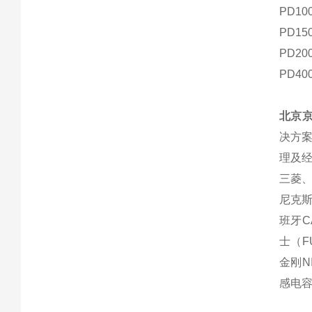
PD10
PD15
PD20
PD40
北京
决方
理及经销
三菱、F
尼克斯
班牙C
士（F
金刚N
感电容