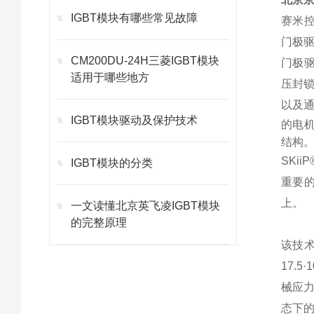
IGBT模块有哪些常见故障
赛米控
门极
CM200DU-24H三菱IGBT模块
门极驱
适用于哪些地方
压封
以及通
IGBT模块驱动及保护技术
的电机
结构
SKi
IGBT模块的分类
重要
上。
一文读懂北京英飞凌IGBT模块
的完整原理
该技术
17.
械应
态下