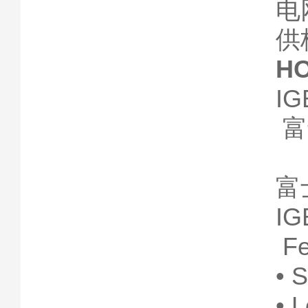
电
供
H
I
富士
富
IG
Fe
• 
• 