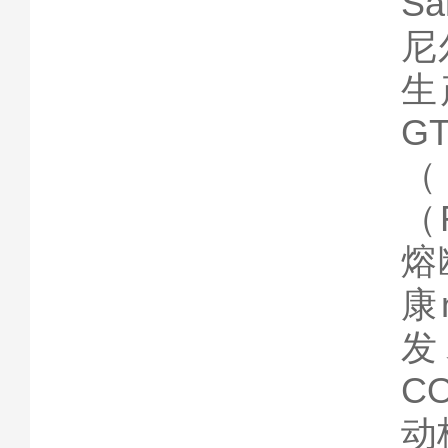
S
尼
生
G
（
（
熔
康
发
C
动