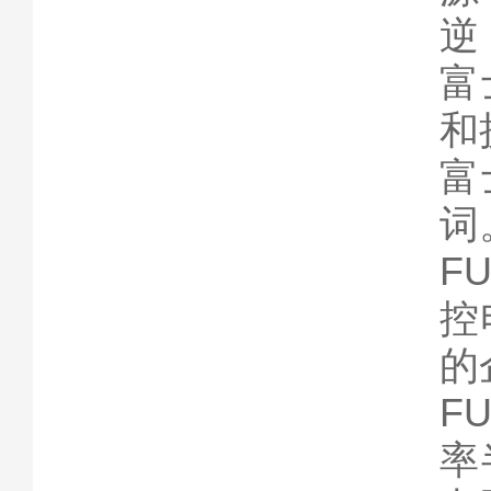
逆
富
和
富
词
F
控
的
F
率