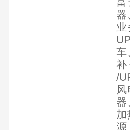
富
器
业
U
车
补
/
风
器
加
源