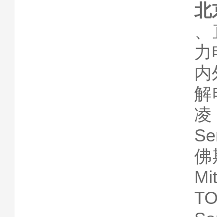
北
、
力
内
解
凌
S
佛
M
T