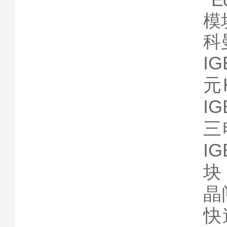
I
元
I
三
I
块
晶
快