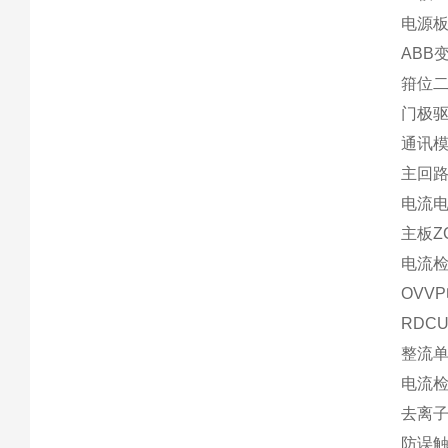
电源板
ABB变
箝位二极
门极驱动
通讯模块
主回路
电流电
主板ZC
电流检测
OVVP
RDCU
整流单
电流检测
去离子罐
防误触