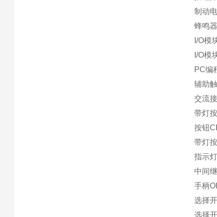
制动电
蜂鸣器
I/O模
I/O模
PC编程
辅助触
交流接触
带灯按钮
按钮CP
带灯按钮
指示灯C
中间继
手柄O
选择开关
选择开关