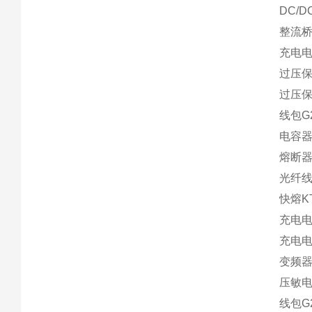
DC/D
整流桥S
充电电阻
过压保
过压保
线包G2
电容器M
熔断器F
光纤线N
快熔KT
充电电阻
充电电阻
变频器外
压敏电阻
线包G2