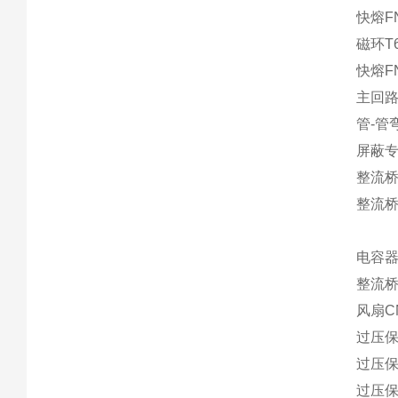
快熔FN
磁环T6
快熔FN
主回路
管-管弯
屏蔽专
整流桥S
整流桥S
电容器A
整流桥M
风扇C
过压保
过压保
过压保