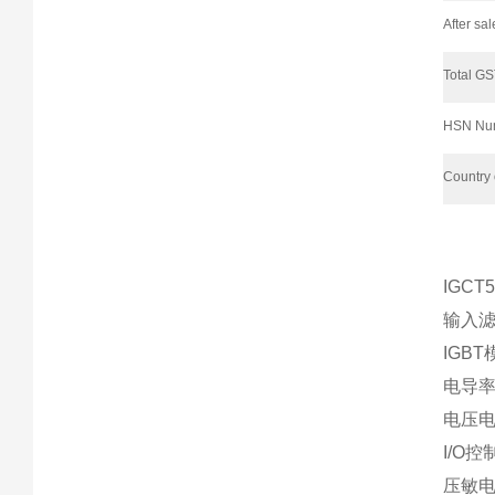
After sa
Total G
HSN Nu
Country 
IGCT
输入滤波
IGBT模
电导率传
电压电流
I/O控
压敏电阻