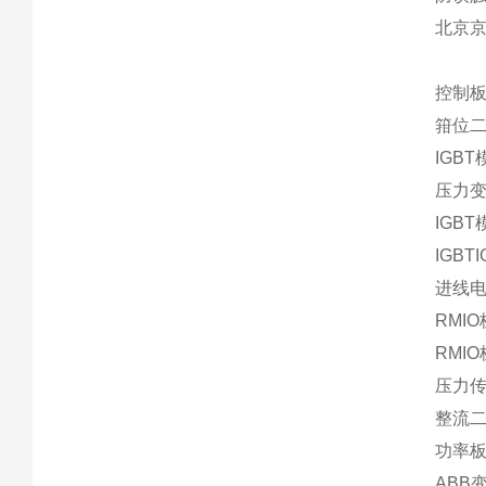
北京
控制板R
箝位二极
IGBT模
压力变送器
IGBT
IGBT
进线电
RMIO
RMIO
压力传
整流二极
功率板ZI
ABB变