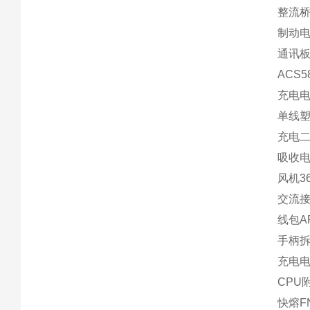
整流桥T
制动电
通讯板O
ACS
充电电阻
单线塑
充电二
吸收电容
风机36
交流接触
线包AP
手柄拆
充电电阻
CPU附
快熔FN