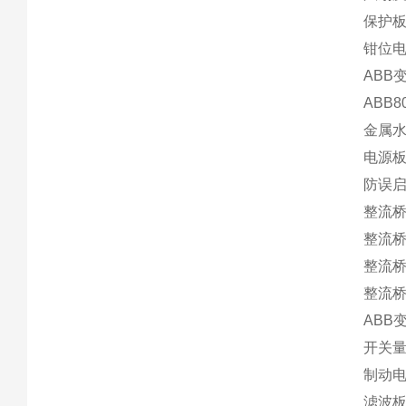
保护板C
钳位电阻
ABB变
ABB
金属水
电源板N
防误启
整流桥S
整流桥S
整流桥T
整流桥T
ABB变
开关量
制动电
滤波板S