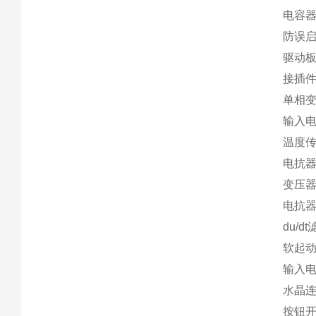
电容器A
防误启
驱动板S
接插件Pl
单相变压
输入电抗
温度传感
电抗器F
变压器M
电抗器
du/d
软起动器
输入电
水晶连接
按钮开关