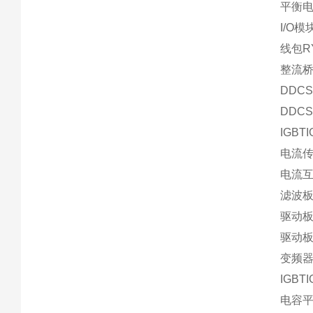
平衡电阻
I/O模
线包RY
整流桥T
DDC
DDC
IGBT
电流传感
电流互感
滤波板
驱动板A
驱动板A
变频器
IGBT
电容平衡