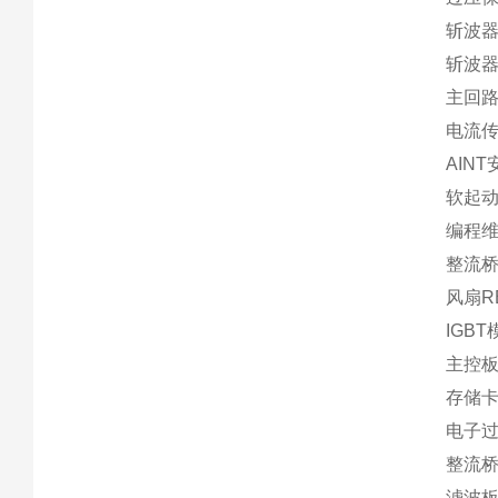
斩波器
斩波器
主回路
电流传感
AINT
软起动
编程维护
整流桥T
风扇RB2
IGBT
主控板S
存储卡A
电子过载
整流桥T
滤波板