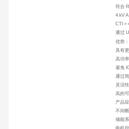
符合 R
4 kV
CTI 
通过 U
优势
具有
高功
避免 
通过
灵活
高的
产品
不间断
储能
电机