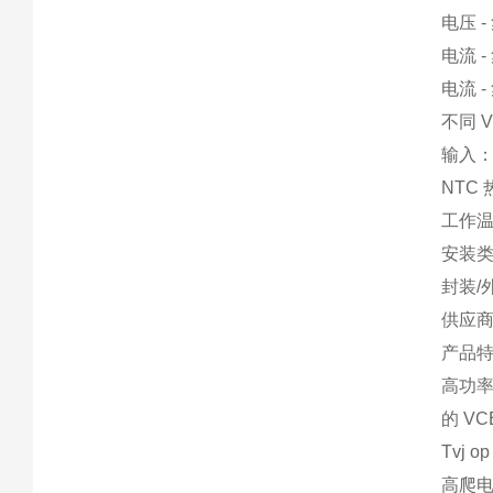
电压 -
电流 - 
电流 -
不同 V
输入
NTC
工作温度
安装
封装/
供应商
产品
高功
的 VC
Tvj o
高爬