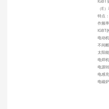
IGB
（E）
特点：
作频率
IGB
电动
不间
太阳
电焊
电源
电感
电磁