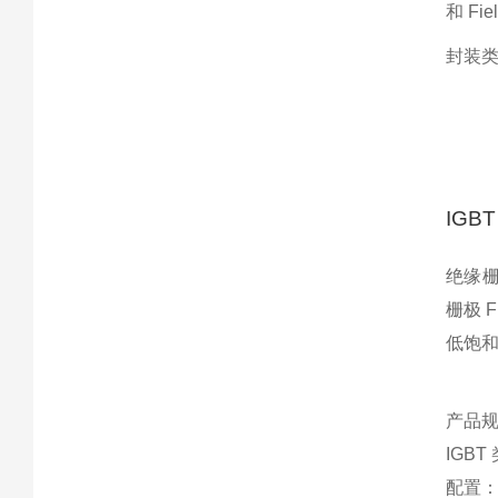
和 F
封装类
IGB
绝缘栅
栅极 
低饱
产品
IGB
配置