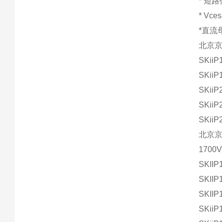
* 短
* Vce
*直流
北京
SKiiP
SKiiP
SKiiP
SKiiP
SKiiP
北京
1700V
SKII
SKII
SKII
SKiiP