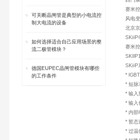
赛米控
可关断晶闸管是典型的小电流控
风电
制大电流的设备
北京
SKiiP®
如何选择适合自己应用场景的整
赛米控
流二极管模块？
SKIIP
SKiiP
德国EUPEC晶闸管模块有哪些
* I
的工作条件
* 短
* 输
* 输
* 内
* 暂
* 过