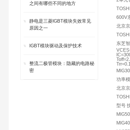
之间有哪些不同的地方
TOS
600V
静电是三菱IGBT模块失效常见
北京京
原因之一
TOSHIB
东芝智
IGBT模块驱动及保护技术
VCES
IC=30
Toff=2
整流二极管模块：隐藏的电路秘
Trr=0.
密
MIG
功率模块
北京京
TOS
型号 
MIG50
MIG40