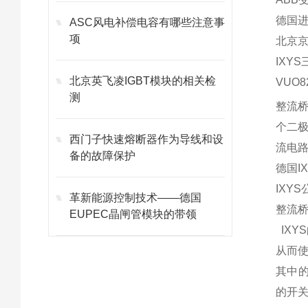
德国进
ASC风电补偿电容有哪些注意事
项
北京
IXY
北京英飞凌IGBT模块的相关检
VUO
8
测
整流
个二
西门子快速熔断器作为导线和设
流
电
备的故障保护
德国I
IXYS
革新能源控制技术——德国
整流桥
EUPEC晶闸管模块的带领
IXY
从而使
其中的
的开关