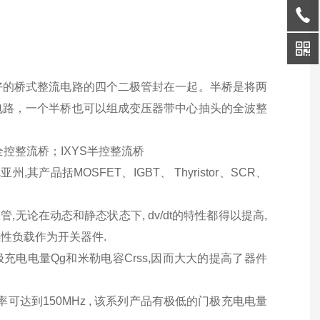
好的桥式整流
电路
的四个二极管封在一起。半桥是将两
电路，一个半桥也可以组成
变压器
带中心抽头的
全波整
S全控整流桥；IXYS半控整流桥
其产品括MOSFET、IGBT、 Thyristor、SCR、
极管,无论在动态和静态状态下, dv/dt的特性都得以提高,
感性负载作为开关器件.
了门极充电电量Qg和米勒电容Crss,因而大大的提高了器件
作频率可达到150MHz , 该系列产品有极低的门极充电电量