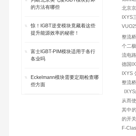
的方法有哪些
北京
IXY
惊！IGBT逆变模块竟藏着这些
VUO
2
提升能源效率的秘密！
整流
个二
富士IGBT-PIM模块适用于各行
流
电
各业吗
德国I
IXY
Eckelmann模块需要定期检查哪
整流桥
些方面
IXY
从而使
其中的
的开关
F-C