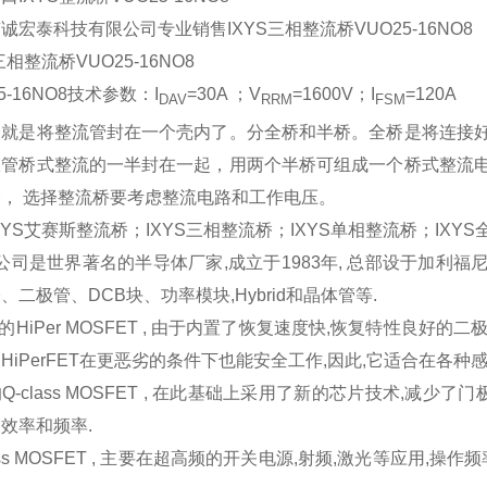
京诚宏泰科技有限公司专业销售
IXYS三相整流桥
VUO
25-16NO8
S三相整流桥VUO
25-16NO8
5-16NO8
技术参数：I
=30A ；
V
=1600V；I
=120A
DAV
RRM
FSM
桥就是将整流管封在一个壳内了。分全桥和半桥。全桥是将连接
极管桥式整流的一半封在一起，用两个半桥可组成一个桥式整流
路， 选择整流桥要考虑整流电路和工作电压。
XYS艾赛斯整流桥；IXYS三相整流桥；IXYS单相整流桥；
IXY
S 公司是世界著名的半导体厂家,成立于1983年, 总部设于加利福尼亚州,
、二极管、DCB块、功率模块,Hybrid和晶体管等.
S的HiPer MOSFET , 由于内置了恢复速度快,恢复特性良好的二
HiPerFET在更恶劣的条件下也能安全工作,因此,它适合在各种
Q-class MOSFET , 在此基础上采用了新的芯片技术,减少
效率和频率.
lass MOSFET , 主要在超高频的开关电源,射频,激光等应用,操