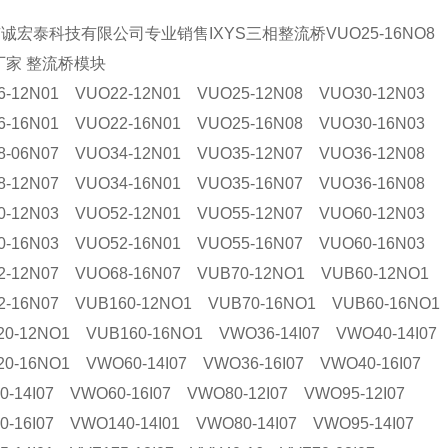
京诚宏泰科技有限公司专业销售
IXYS三相整流桥VUO
25-16NO8
S厂家 整流桥模块
6-12N01 VUO22-12N01 VUO25-12N08 VUO30-12N03
6-16N01 VUO22-16N01 VUO25-16N08 VUO30-16N03
8-06N07 VUO34-12N01 VUO35-12N07 VUO36-12N08
8-12N07 VUO34-16N01 VUO35-16N07 VUO36-16N08
0-12N03 VUO52-12N01 VUO55-12N07 VUO60-12N03
0-16N03 VUO52-16N01 VUO55-16N07 VUO60-16N03
2-12N07 VUO68-16N07 VUB70-12NO1 VUB60-12NO1
2-16N07 VUB160-12NO1 VUB70-16NO1 VUB60-16NO1
20-12NO1 VUB160-16NO1 VWO36-14I07 VWO40-14I07
20-16NO1 VWO60-14I07 VWO36-16I07 VWO40-16I07
0-14I07 VWO60-16I07 VWO80-12I07 VWO95-12I07
0-16I07 VWO140-14I01 VWO80-14I07 VWO95-14I07