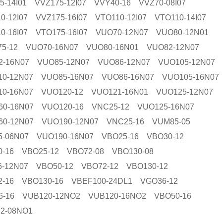
-14I01 VVZ175-12I07 VVY40-16 VVZ70-08I07
0-12I07 VVZ175-16I07 VTO110-12I07 VTO110-14I07
10-16I07 VTO175-16I07 VUO70-12N07 VUO80-12N01
75-12 VUO70-16N07 VUO80-16N01 VUO82-12N07
2-16N07 VUO85-12N07 VUO86-12N07 VUO105-12N07
10-12N07 VUO85-16N07 VUO86-16N07 VUO105-16N07
10-16N07 VUO120-12 VUO121-16N01 VUO125-12N07
60-16N07 VUO120-16 VNC25-12 VUO125-16N07
60-12N07 VUO190-12N07 VNC25-16 VUM85-05
5-06N07 VUO190-16N07 VBO25-16 VBO30-12
0-16 VBO25-12 VBO72-08 VBO130-08
6-12N07 VBO50-12 VBO72-12 VBO130-12
2-16 VBO130-16 VBEF100-24DL1 VGO36-12
6-16 VUB120-12NO2 VUB120-16NO2 VBO50-16
22-08NO1