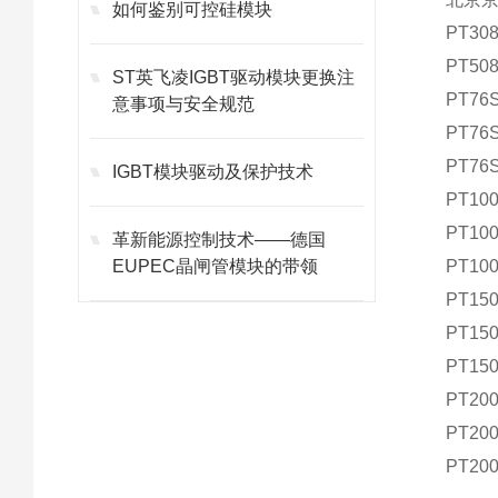
如何鉴别可控硅模块
PT30
PT50
ST英飞凌IGBT驱动模块更换注
PT76
意事项与安全规范
PT76
PT76
IGBT模块驱动及保护技术
PT10
PT10
革新能源控制技术——德国
EUPEC晶闸管模块的带领
PT10
PT15
PT15
PT15
PT20
PT20
PT20