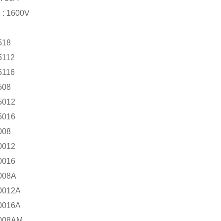
: 1600V
518
5112
5116
508
5012
5016
008
0012
0016
008A
0012A
0016A
008AM