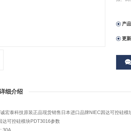
产
更
详细介绍
京诚宏泰科技原装正品现货销售日本进口品牌
NIEC
因达可控硅模
因达可控硅模块
PDT3016
参数
) : 30A