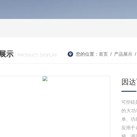
展示
您的位置：
首页
/
产品展示
/ PRODUCT DISPLAY
因达
可控硅
的大功
单、功
应用于
频、调