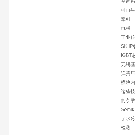
空调
可再
牵引
电梯
工业
SKi
IGB
无铜
弹簧
模块内
这些技
的杂散
Sem
了水冷
检测十