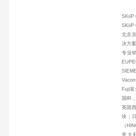
SKiiP
SKiiP
北京
决方
专业销
EUP
SIE
Vaco
Fuji
国IR
英国西
块；日
（HI
意大利