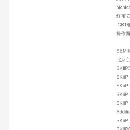
nichi
红宝石
IGB
操作
SEMIK
北京京
SKIIP
SKiiP
SKiiP
SKiiP
SKiiP
Additi
SKiiP
SKii