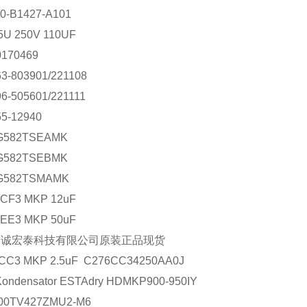
0-B1427-A101
U 250V 110UF
170469
63-803901/221108
96-505601/221111
55-12940
G582TSEAMK
G582TSEBMK
G582TSMAMK
0CF3 MKP 12uF
0EE3 MKP 50uF
京诚宏泰科技有限公司原装正品现货
6CC3 MKP 2.5uF C276CC34250AA0J
ondensator ESTAdry HDMKP900-950IY
00TV427ZMU2-M6