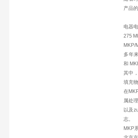
产品
电器
275 
MKP
多年来
和 M
其中，
填充
在MK
属处
以及z
志。
MKP
北京