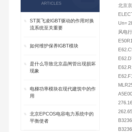
ARTICLES
北京
ELEC
ST英飞凌IGBT驱动的作用对换
Un=
2
流系统至关重要
风电
E50R1
如何维护保养IGBT模块
E62.C
E62.D
是什么导致北京晶闸管出现损坏
E62.R
现象
E62.F
MLR25
电梯功率模块在现代建筑中的作
A5E00
用
276.1
262.6
北京EPCOS电容电力系统中的
B3236
平衡使者
B3236