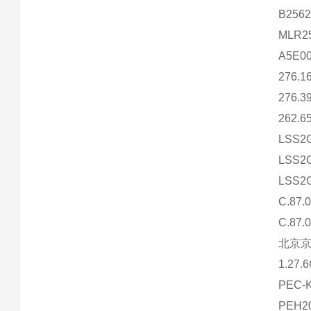
B2562
MLR25
A5E00
276.1
276.3
262.6
LSS2
LSS2
LSS2
C.87.
C.87.
北京
1.27.
PEC-K
PEH2