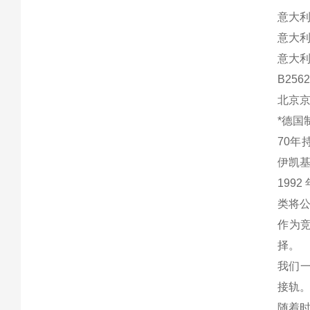
意大利 
意大利 
意大利 
B2562
北京
*德国
70年
伊凯基
199
类将
作为
择。
我们
接轨
随着时