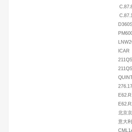
C.87.
C.87.
D360
PM60
LNW2
ICAR
211Q
211QS
QUINT
276.1
E62.R
E62.R
北京
意大利M
CML1