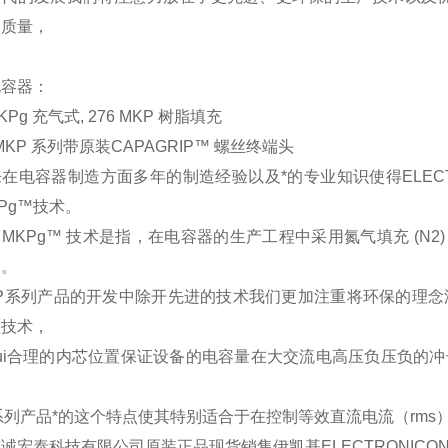
的质量，
电容器：
MKPg 充气式, 276 MKP 树脂填充
/MKP 系列带原装CAPAGRIP™ 螺丝终端头
在电容器制造方面多年的制造经验以及*的专业知识使得ELECT
KPg™技术。
MKPg™ 技术是指，在电容器的生产工程中采用氮气填充 (N
物。
P系列产品的开发中除开先进的技术我们更加注重将环保的理念渗透
理技术，
ui合理的内芯位置保证设备的电容量在大交流电高压负压负的
系列产品*的这个特点使其特别适合于在控制等效直流电流（rm
京诚宏泰科技有限公司原装正品现货销售
伊凯基ELECTRONICON电